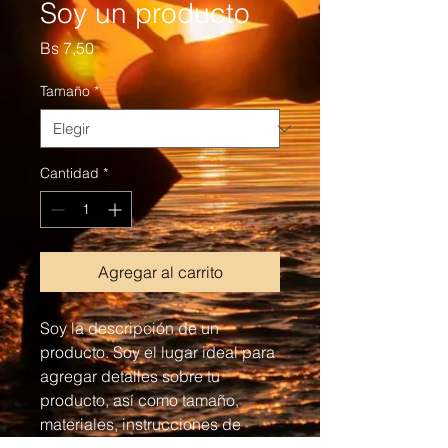
Soy un producto
Precio
Bs 7,50
Tamaño
*
Cantidad
*
Agregar al carrito
Soy la descripción de un 
producto. Soy el lugar ideal para 
agregar detalles sobre tu 
producto, así como tamaño, 
materiales, instrucciones de 