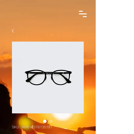
SKU: 366615376135191